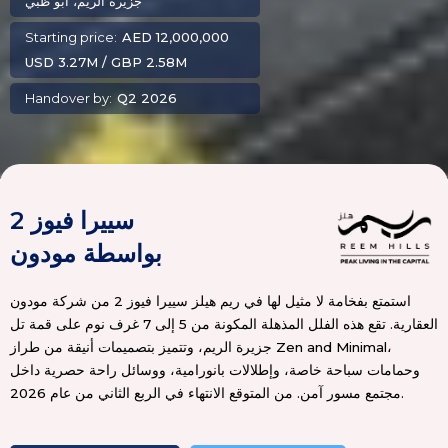
جزيرة الريم، أبو ظبي
Starting price:
AED 12,000,000
USD 3.27M / GBP 2.58M
Handover by:
Q2 2026
سييرا فيوز 2

بواسطة مودون
استمتع بفخامة لا مثيل لها في ريم هيلز سييرا فيوز 2 من شركة مودون
العقارية. تقع هذه الفلل المذهلة المكونة من 5 إلى 7 غرف نوم على قمة تل
جزيرة الريم، وتتميز بتصميمات أنيقة من طراز Zen and Minimal،
وحمامات سباحة خاصة، وإطلالات بانورامية، ووسائل راحة حصرية داخل
مجتمع مسور آمن. من المتوقع الانتهاء في الربع الثاني من عام 2026.