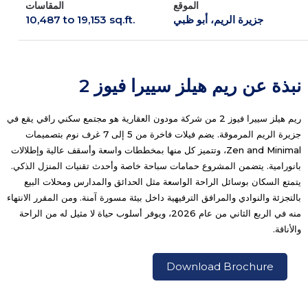
الموقع
المقاسات
جزيرة الريم، أبو ظبي
10,487 to 19,153 sq.ft.
نبذة عن ريم هيلز سييرا فيوز 2
ريم هيلز سييرا فيوز 2 من شركة مودون العقارية هو مجتمع سكني راقي يقع في
جزيرة الريم المرموقة. يضم فيلات فاخرة من 5 إلى 7 غرف نوم بتصميمات
Zen and Minimal، وتتميز كل منها بمخططات واسعة وأسقف عالية وإطلالات
بانورامية. يتضمن المشروع حمامات سباحة خاصة وأحدث تقنيات المنزل الذكي.
يتمتع السكان بوسائل الراحة الواسعة مثل الحدائق والمدارس ومحلات البيع
بالتجزئة والنوادي والمرافق الترفيهية داخل بيئة مسورة آمنة. ومن المقرر الانتهاء
منه في الربع الثاني من عام 2026، ويوفر أسلوب حياة لا مثيل له من الراحة
والأناقة.
Download Brochure